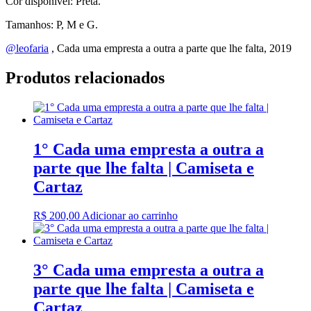
que
Cor disponível: Preta.
lhe
Tamanhos: P, M e G.
falta
|
@leofaria
, Cada uma empresta a outra a parte que lhe falta, 2019
Camiseta
e
Produtos relacionados
Cartaz
quantidade
1° Cada uma empresta a outra a
parte que lhe falta | Camiseta e
Cartaz
R$
200,00
Adicionar ao carrinho
3° Cada uma empresta a outra a
parte que lhe falta | Camiseta e
Cartaz