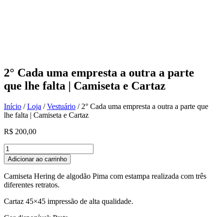
2° Cada uma empresta a outra a parte
que lhe falta | Camiseta e Cartaz
Início
/
Loja
/
Vestuário
/ 2° Cada uma empresta a outra a parte que
lhe falta | Camiseta e Cartaz
R$
200,00
2°
Cada
Adicionar ao carrinho
uma
empresta
Camiseta Hering de algodão Pima com estampa realizada com três
a
diferentes retratos.
outra
a
Cartaz 45×45 impressão de alta qualidade.
parte