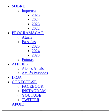
Ir
SOBRE
para
Imprensa
o
2025
conteúdo
2024
2023
2022
PROGRAMAÇÃO
Atuais
Passadas
2025
2024
2023
Futuras
ATELIÊS
Ateliês Atuais
Ateliês Passados
LOJA
CONECTE-SE
FACEBOOK
INSTAGRAM
YOUTUBE
TWITTER
APOIE