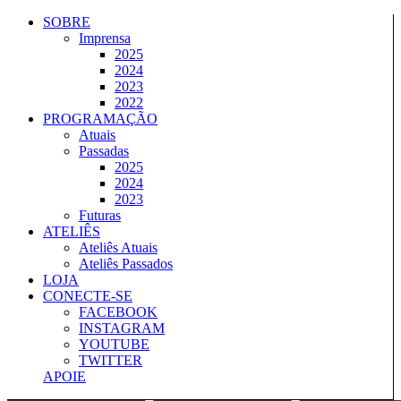
Ir
SOBRE
para
Imprensa
o
2025
conteúdo
2024
2023
2022
PROGRAMAÇÃO
Atuais
Passadas
2025
2024
2023
Futuras
ATELIÊS
Ateliês Atuais
Ateliês Passados
LOJA
CONECTE-SE
FACEBOOK
INSTAGRAM
YOUTUBE
TWITTER
APOIE