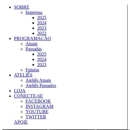
Ir
SOBRE
para
Imprensa
o
2025
conteúdo
2024
2023
2022
PROGRAMAÇÃO
Atuais
Passadas
2025
2024
2023
Futuras
ATELIÊS
Ateliês Atuais
Ateliês Passados
LOJA
CONECTE-SE
FACEBOOK
INSTAGRAM
YOUTUBE
TWITTER
APOIE