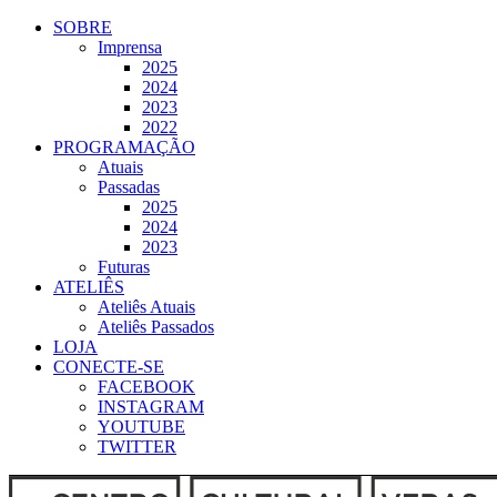
Ir
SOBRE
para
Imprensa
o
2025
conteúdo
2024
2023
2022
PROGRAMAÇÃO
Atuais
Passadas
2025
2024
2023
Futuras
ATELIÊS
Ateliês Atuais
Ateliês Passados
LOJA
CONECTE-SE
FACEBOOK
INSTAGRAM
YOUTUBE
TWITTER