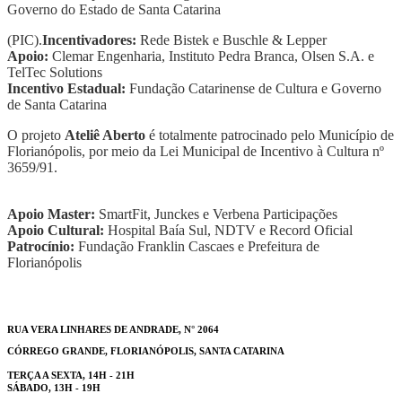
Governo do Estado de Santa Catarina
(PIC).
Incentivadores:
Rede Bistek e Buschle & Lepper
Apoio:
Clemar Engenharia, Instituto Pedra Branca, Olsen S.A. e
TelTec Solutions
Incentivo Estadual:
Fundação Catarinense de Cultura e Governo
de Santa Catarina
O projeto
Ateliê Aberto
é totalmente patrocinado pelo Município de
Florianópolis, por meio da Lei Municipal de Incentivo à Cultura nº
3659/91.
Apoio Master:
SmartFit, Junckes e Verbena Participações
Apoio Cultural:
Hospital Baía Sul, NDTV e Record Oficial
Patrocínio:
Fundação Franklin Cascaes e Prefeitura de
Florianópolis
RUA VERA LINHARES DE ANDRADE, N° 2064
CÓRREGO GRANDE, FLORIANÓPOLIS, SANTA CATARINA
TERÇA A SEXTA, 14H - 21H
SÁBADO, 13H - 19H